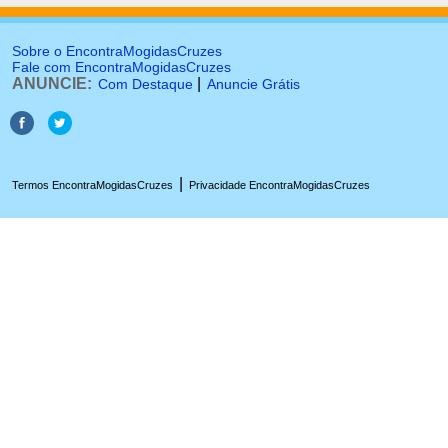
Sobre o EncontraMogidasCruzes
Fale com EncontraMogidasCruzes
ANUNCIE:
|
Com Destaque
Anuncie Grátis
|
Termos EncontraMogidasCruzes
Privacidade EncontraMogidasCruzes