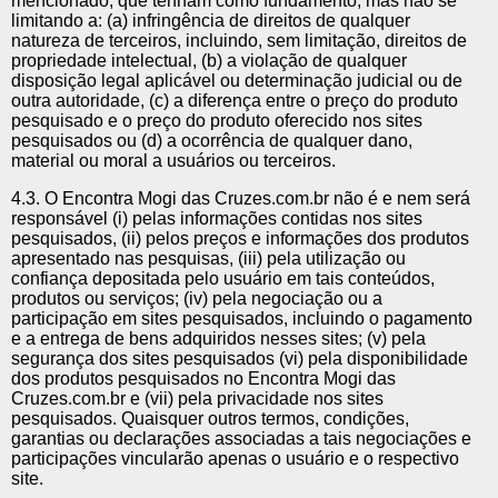
mencionado, que tenham como fundamento, mas não se
limitando a: (a) infringência de direitos de qualquer
natureza de terceiros, incluindo, sem limitação, direitos de
propriedade intelectual, (b) a violação de qualquer
disposição legal aplicável ou determinação judicial ou de
outra autoridade, (c) a diferença entre o preço do produto
pesquisado e o preço do produto oferecido nos sites
pesquisados ou (d) a ocorrência de qualquer dano,
material ou moral a usuários ou terceiros.
4.3. O Encontra Mogi das Cruzes.com.br não é e nem será
responsável (i) pelas informações contidas nos sites
pesquisados, (ii) pelos preços e informações dos produtos
apresentado nas pesquisas, (iii) pela utilização ou
confiança depositada pelo usuário em tais conteúdos,
produtos ou serviços; (iv) pela negociação ou a
participação em sites pesquisados, incluindo o pagamento
e a entrega de bens adquiridos nesses sites; (v) pela
segurança dos sites pesquisados (vi) pela disponibilidade
dos produtos pesquisados no Encontra Mogi das
Cruzes.com.br e (vii) pela privacidade nos sites
pesquisados. Quaisquer outros termos, condições,
garantias ou declarações associadas a tais negociações e
participações vincularão apenas o usuário e o respectivo
site.