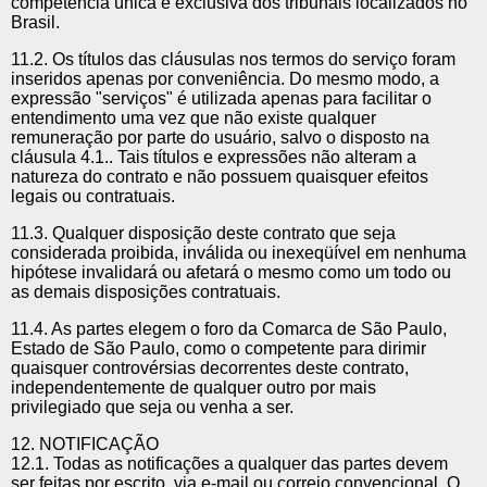
competência única e exclusiva dos tribunais localizados no
Brasil.
11.2. Os títulos das cláusulas nos termos do serviço foram
inseridos apenas por conveniência. Do mesmo modo, a
expressão "serviços" é utilizada apenas para facilitar o
entendimento uma vez que não existe qualquer
remuneração por parte do usuário, salvo o disposto na
cláusula 4.1.. Tais títulos e expressões não alteram a
natureza do contrato e não possuem quaisquer efeitos
legais ou contratuais.
11.3. Qualquer disposição deste contrato que seja
considerada proibida, inválida ou inexeqüível em nenhuma
hipótese invalidará ou afetará o mesmo como um todo ou
as demais disposições contratuais.
11.4. As partes elegem o foro da Comarca de São Paulo,
Estado de São Paulo, como o competente para dirimir
quaisquer controvérsias decorrentes deste contrato,
independentemente de qualquer outro por mais
privilegiado que seja ou venha a ser.
12. NOTIFICAÇÃO
12.1. Todas as notificações a qualquer das partes devem
ser feitas por escrito, via e-mail ou correio convencional. O