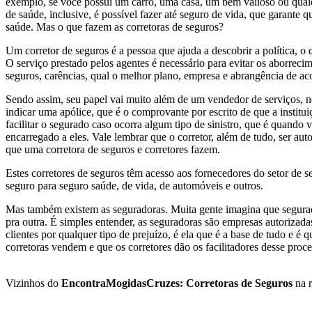
exemplo, se você possui um carro, uma casa, um bem valioso ou qual
de saúde, inclusive, é possível fazer até seguro de vida, que garante
saúde. Mas o que fazem as corretoras de seguros?
Um corretor de seguros é a pessoa que ajuda a descobrir a política, o
O serviço prestado pelos agentes é necessário para evitar os aborrec
seguros, carências, qual o melhor plano, empresa e abrangência de ac
Sendo assim, seu papel vai muito além de um vendedor de serviços, ne
indicar uma apólice, que é o comprovante por escrito de que a instit
facilitar o segurado caso ocorra algum tipo de sinistro, que é quando 
encarregado a eles. Vale lembrar que o corretor, além de tudo, ser a
que uma corretora de seguros e corretores fazem.
Estes corretores de seguros têm acesso aos fornecedores do setor de se
seguro para seguro saúde, de vida, de automóveis e outros.
Mas também existem as seguradoras. Muita gente imagina que segurad
pra outra. É simples entender, as seguradoras são empresas autorizada
clientes por qualquer tipo de prejuízo, é ela que é a base de tudo e 
corretoras vendem e que os corretores dão os facilitadores desse proce
Vizinhos do
EncontraMogidasCruzes: Corretoras de Seguros
na r