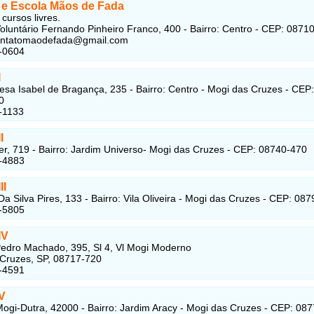
a e Escola Mãos de Fada
cursos livres.
oluntário Fernando Pinheiro Franco, 400 - Bairro: Centro - CEP: 0871
contatomaodefada@gmail.com
-0604
I
esa Isabel de Bragança, 235 - Bairro: Centro - Mogi das Cruzes - CEP:
0
-1133
I
er, 719 - Bairro: Jardim Universo- Mogi das Cruzes - CEP: 08740-470
-4883
II
Da Silva Pires, 133 - Bairro: Vila Oliveira - Mogi das Cruzes - CEP: 08
-5805
IV
edro Machado, 395, Sl 4, Vl Mogi Moderno
Cruzes, SP, 08717-720
-4591
V
ogi-Dutra, 42000 - Bairro: Jardim Aracy - Mogi das Cruzes - CEP: 087