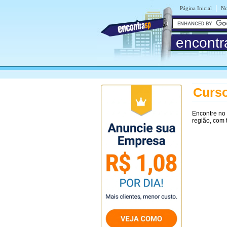
|
Página Inicial
No
encontr
Curso
Encontre no
região, com