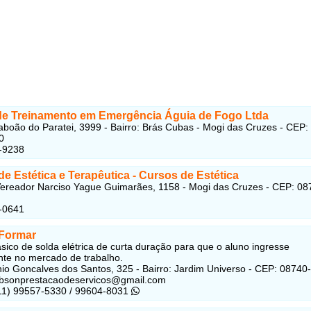
de Treinamento em Emergência Águia de Fogo Ltda
aboão do Paratei, 3999 - Bairro: Brás Cubas - Mogi das Cruzes - CEP:
0
-9238
e Estética e Terapêutica
- Cursos de Estética
ereador Narciso Yague Guimarães, 1158 - Mogi das Cruzes - CEP: 08
-0641
Formar
sico de solda elétrica de curta duração para que o aluno ingresse
te no mercado de trabalho.
io Goncalves dos Santos, 325 - Bairro: Jardim Universo - CEP: 08740
robsonprestacaodeservicos@gmail.com
(11) 99557-5330 / 99604-8031