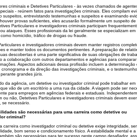
ores criminais e Detetives Particulares - às vezes chamados de agente
peciais - reúnem fatos para investigações criminais. Eles compilam ev
 suspeitos, entrevistando testemunhas e suspeitos e examinando evi
e houver provas suficientes, eles acusarão formalmente um suspeito d
etives Particulares e investigadores criminais participam frequentemen
ou ataques. Esses profissionais da lei geralmente se especializam em
, como homicídio, tráfico de drogas ou fraude.
Particulares e investigadores criminais devem manter registros comple
ões e manter todos os documentos pertinentes. A preparação de relató
uas descobertas é uma parte significativa de suas obrigações de traba
o a colaboração com outros departamentos e agências para comparar
ormações. Aspectos adicionais dessa profissão incluem a determinação
 cronograma e da direção das investigações criminais, e o testemunh
 perante grandes júris.
 da agência, um detetive ou investigador criminal pode trabalhar em
que vão de um escritório a uma rua da cidade. A viagem pode ser nec
ente para empregos em agências federais e estaduais. Independente
 ou não, Detetives Particulares e investigadores criminais devem exe
, se necessário.
ilidades são necessárias para uma carreira como detetive ou
dor criminal?
 carreira como investigador criminal ou detetive exige integridade, se
lidade, bom senso e condicionamento físico. A estabilidade mental e a
 também são necessárias para ter sucesso neste campo desafiador, as