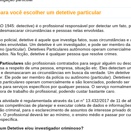
ara você escolher um detetive particular
O 1945: detective) é o profissional responsável por detectar um fato, pi
, desmascarar circunstâncias e pessoas nelas envolvidas.
 policial, detetive é aquele que investiga fatos, suas circunstâncias e 
les envolvidas. Um detetive é um investigador, e pode ser membro da 
o (particular). Detetives Particulares autônomos operam comercialme
iados. Na ficção, detetive é qualquer pessoa que resolve crimes.
Particulares
são profissionais contratados para seguir alguém ou desc
sa a respeito de uma pessoa, empresa, situação etc. Eles detectam um
m e desmascaram as circunstâncias em busca da verdade. Um
detetive
or
. Ele pode ser membro da polícia ou autônomo (particular).
Detetives
s particulares
operam comercialmente e são licenciados, podendo ser
s para serviços específicos por qualquer pessoa. O serviço normalmen
ora de trabalho do profissional, podendo custar bastante caro.
 a atividade é regulamentada através da Lei n° 13.432/2017 de 11 de ab
s competências de planejar e executar coleta de dados e informaçõe
ão criminal, para o esclarecimento de assuntos de interesse privado d
e. O profissional deverá ter ao mínimo, o ensino médio e passar por cu
specífica.
 um Detetive e/ou investigador criminoso?