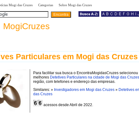
|
|
|
tícias Mogi das Cruzes
Categorias
Sobre Mogi das Cruzes
a
MogiCruzes
ives Particulares em Mogi das Cruzes
Para facilitar sua busca o EncontraMogidasCruzes selecionou
melhores
Detetives Particulares na cidade de Mogi das Cruze
região, com telefones e endereço das empresas.
Similares: »
Investigadores em Mogi das Cruzes
»
Detetives e
das Cruzes
acessos desde Abril de 2022.