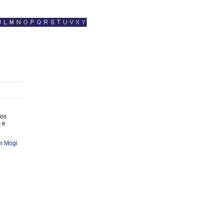
 os
s
e
m Mogi