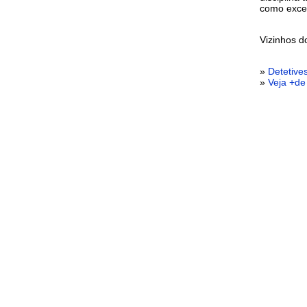
como excel
Vizinhos 
»
Detetive
»
Veja +de