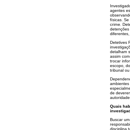
Investigad
agentes es
observando
físicas. S
crime. Det
detenções 
diferentes
Detetives 
investigaç
detalham s
assim com
trocar inf
escopo, do
tribunal ou
Dependendo
ambientes 
especialm
de deverem
autoridade
Quais hab
investiga
Buscar uma
responsabi
disciplina