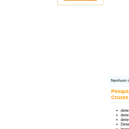
Nenhum c
Pesqui
Cruzes
dete
dete
dete
Dete
inve