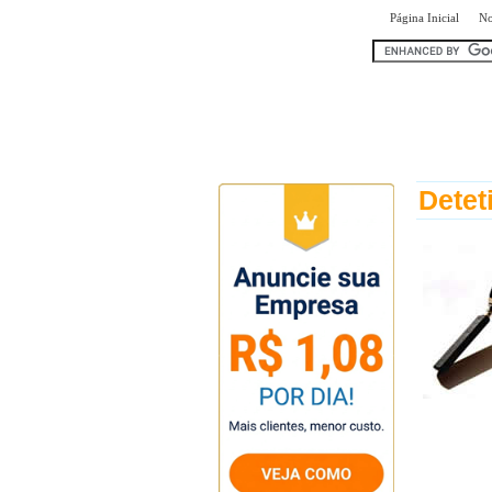
|
Página Inicial
No
encontr
Detet