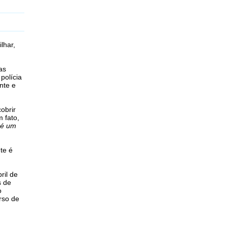
lhar,
as
polícia
nte e
obrir
 fato,
 é um
te é
ril de
s de
o
rso de