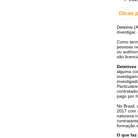
Dicas p
Detetive (A
investigar
Como termo
pessoas ne
ou autônom
são licenc
Detetives 
alguma coi
investiga
investigad
Particulare
contratado
pago por h
No Brasil,
2017 com a
natureza n
contratant
formação e
O que faz