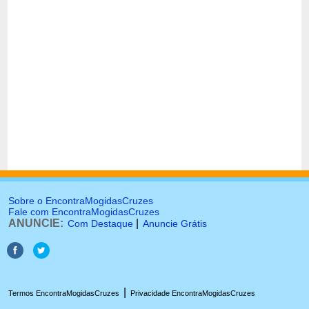
Sobre o EncontraMogidasCruzes
Fale com EncontraMogidasCruzes
ANUNCIE:
|
Com Destaque
Anuncie Grátis
|
Termos EncontraMogidasCruzes
Privacidade EncontraMogidasCruzes