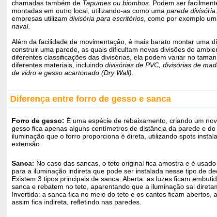
chamadas também de
Tapumes ou biombos
. Podem ser facilmente
montadas em outro local, utilizando-as como uma
parede divisória
empresas utilizam
divisória para escritórios
, como por exemplo u
naval
.
Além da facilidade de movimentação, é mais barato montar uma di
construir uma parede, as quais dificultam novas divisões do ambie
diferentes classificações das divisórias, ela podem variar no tama
diferentes materiais, incluindo
divisórias de PVC, divisórias de made
de vidro e gesso acartonado (Dry Wall)
.
Diferença entre forro de gesso e sanca
Forro de gesso:
É uma espécie de rebaixamento, criando um novo
gesso fica apenas alguns centímetros de distância da parede e do t
iluminação que o forro proporciona é direta, utilizando spots insta
extensão.
Sanca:
No caso das sancas, o teto original fica amostra e é usado
para a iluminação indireta que pode ser instalada nesse tipo de d
Existem 3 tipos principais de sanca: Aberta: as luzes ficam embuti
sanca e rebatem no teto, aparentando que a iluminação sai direta
Invertida: a sanca fica no meio do teto e os cantos ficam abertos, 
assim fica indireta, refletindo nas paredes.