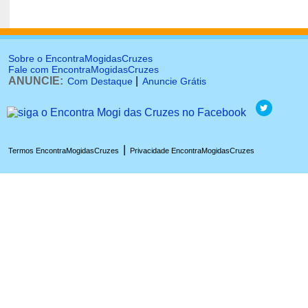
Sobre o EncontraMogidasCruzes
Fale com EncontraMogidasCruzes
ANUNCIE:
|
Com Destaque
Anuncie Grátis
|
Termos EncontraMogidasCruzes
Privacidade EncontraMogidasCruzes