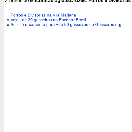
Vizinhos do
EncontraMogidasCruzes: Forros e Divisórias
»
Forros e Divisórias na Vila Mariana
»
Veja +de 20 gesseiros no EncontraBrasil
»
Solicite orçamento para +de 50 gesseiros no Gesseiros.org