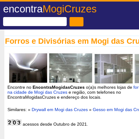
encontra
MogiCruzes
Forros e Divisórias em Mogi das Cr
Encontre no
EncontraMogidasCruzes
o(a)s melhores lojas de
for
na cidade de Mogi das Cruzes
e região, com telefones no
EncontraMogidasCruzes e endereço dos locais.
Similares: »
Drywall em Mogi das Cruzes
»
Gesso em Mogi das Cr
acessos desde Outubro de 2021.