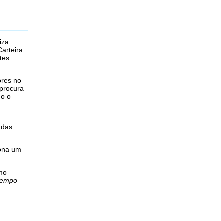
iza
Carteira
tes
ores no
 procura
do o
 das
iona um
omo
tempo