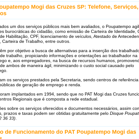
oupatempo Mogi das Cruzes SP: Telefone, Serviços,
ios
ados um dos serviços públicos mais bem avaliados, o Poupatempo agil
ões burocráticas do cidadão, como emissão de Carteira de Identidade, 
de Habilitação, CPF, licenciamento de veículos, Atestado de Anteceden
, Carteira de Trabalho, entre outros.
êm por objetivo a busca de alternativas para a inserção dos trabalhad
e trabalho, propiciando informações e orientações ao trabalhador na
ego e, aos empregadores, na busca de recursos humanos, promoven
de ambos de maneira ágil, minimizando o custo social causado pelo
ego.
m os serviços prestados pela Secretaria, sendo centros de referência
 públicas de geração de emprego e renda.
foram implantados em 1994, sendo que no PAT Mogi das Cruzes func
entros Regionais que é composta a rede estadual.
ões sobre os serviços oferecidos e documentos necessários, assim c
s, prazos e taxas podem ser obtidas gratuitamente pelo
Disque Poupa
2 36 33)
.
io de Funcionamento do PAT Poupatempo Mogi das
s