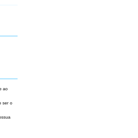
e ao
e ser o
possua