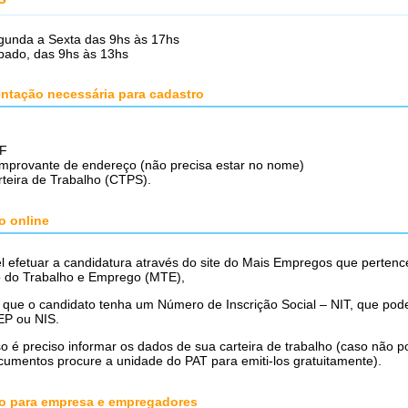
gunda a Sexta das 9hs às 17hs
bado, das 9hs às 13hs
tação necessária para cadastro
G
F
mprovante de endereço (não precisa estar no nome)
teira de Trabalho (CTPS).
o online
l efetuar a candidatura através do site do Mais Empregos que pertenc
io do Trabalho e Emprego (MTE),
 que o candidato tenha um Número de Inscrição Social – NIT, que pod
EP ou NIS.
o é preciso informar os dados de sua carteira de trabalho (caso não 
umentos procure a unidade do PAT para emiti-los gratuitamente).
o para empresa e empregadores