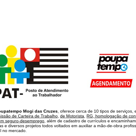
oupatempo Mogi das Cruzes
, oferece cerca de 10 tipos de serviços, 
issão de Carteira de Trabalho
,
de Motorista
,
RG
,
homologação de cont
em seguro-desemprego
, além de cadastro de currículos e encaminha
s e diversos projetos todos voltados em auxiliar a mão-de-obra profiss
el no mercado.