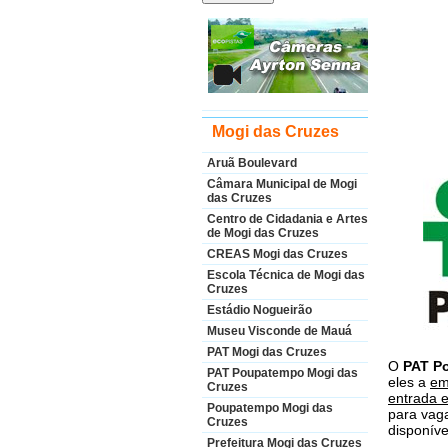
Mogi das Cruzes
Aruã Boulevard
Câmara Municipal de Mogi
das Cruzes
Centro de Cidadania e Artes
de Mogi das Cruzes
CREAS Mogi das Cruzes
Escola Técnica de Mogi das
Cruzes
Estádio Nogueirão
Museu Visconde de Mauá
PAT Mogi das Cruzes
O
PAT P
PAT Poupatempo Mogi das
eles a
em
Cruzes
entrada 
Poupatempo Mogi das
para vaga
Cruzes
disponív
Prefeitura Mogi das Cruzes