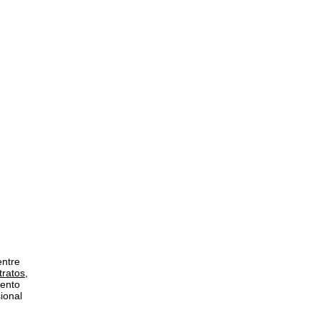
entre
ratos
,
mento
ional