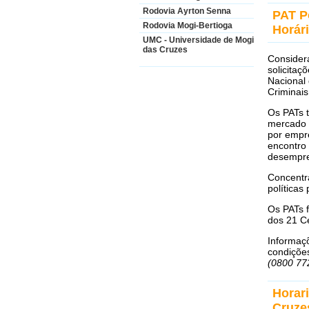
Rodovia Ayrton Senna
PAT P
Rodovia Mogi-Bertioga
Horár
UMC - Universidade de Mogi
das Cruzes
Consider
solicitaç
Nacional 
Criminais
Os PATs t
mercado d
por empr
encontro 
desempr
Concentra
políticas
Os PATs 
dos 21 C
Informaç
condiçõe
(0800 77
Horar
Cruze