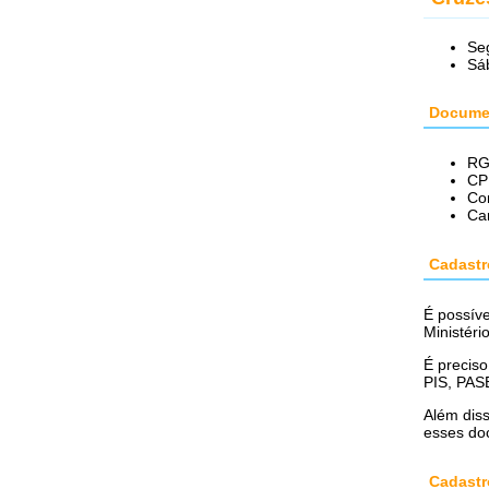
Se
Sá
Documen
R
CP
Co
Car
Cadastr
É possíve
Ministér
É preciso
PIS, PAS
Além diss
esses doc
Cadastr