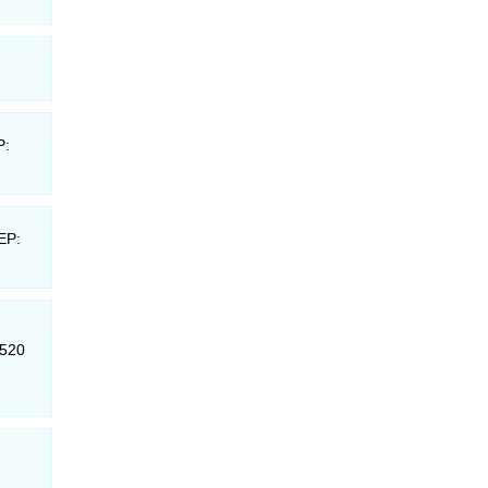
P:
EP:
-520