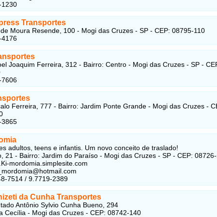
-1230
xpress Transportes
de Moura Resende, 100 - Mogi das Cruzes - SP - CEP: 08795-110
-4176
ransportes
l Joaquim Ferreira, 312 - Bairro: Centro - Mogi das Cruzes - SP - CE
0
-7606
nsportes
lo Ferreira, 777 - Bairro: Jardim Ponte Grande - Mogi das Cruzes - C
0
-3865
omia
es adultos, teens e infantis. Um novo conceito de traslado!
, 21 - Bairro: Jardim do Paraíso - Mogi das Cruzes - SP - CEP: 08726
.Ki-mordomia.simplesite.com
ki_mordomia@hotmail.com
48-7514 / 9.7719-2389
nizeti da Cunha Transportes
ado Antônio Sylvio Cunha Bueno, 294
ila Cecília - Mogi das Cruzes - CEP: 08742-140