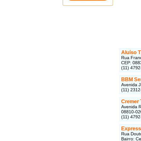
Aluíso 
Rua Franc
CEP: 088
(11) 4792
BBM Ser
Avenida J
(11) 2312
Cremer 
Avenida R
08810-02
(11) 4792
Express
Rua Douto
Bairro: C