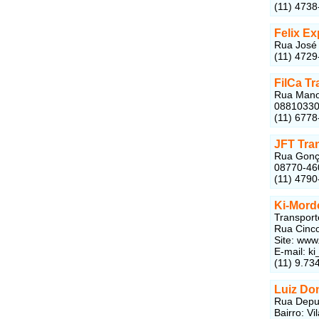
(11) 4738
Felix E
Rua José 
(11) 4729
FilCa T
Rua Manoe
0881033
(11) 6778
JFT Tra
Rua Gonça
08770-46
(11) 4790
Ki-Mord
Transport
Rua Cinco
Site: www
E-mail: 
(11) 9.73
Luiz Do
Rua Deput
Bairro: V