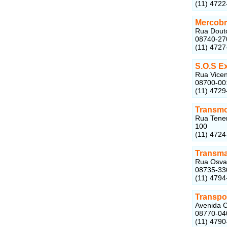
(11) 4722
Mercobr
Rua Douto
08740-27
(11) 4727
S.O.S E
Rua Vicen
08700-00
(11) 4729
Transm
Rua Tenen
100
(11) 4724
Transma
Rua Osval
08735-33
(11) 4794
Transpor
Avenida C
08770-04
(11) 4790