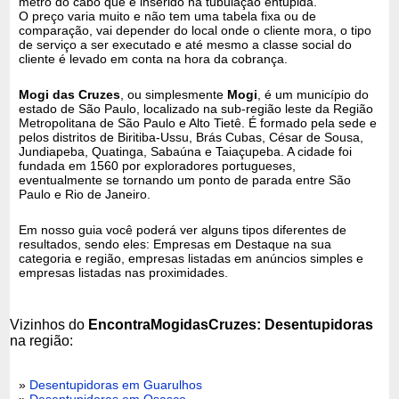
metro do cabo que é inserido na tubulação entupida.
O preço varia muito e não tem uma tabela fixa ou de
comparação, vai depender do local onde o cliente mora, o tipo
de serviço a ser executado e até mesmo a classe social do
cliente é levado em conta na hora da cobrança.
Mogi das Cruzes
, ou simplesmente
Mogi
, é um município do
estado de São Paulo, localizado na sub-região leste da Região
Metropolitana de São Paulo e Alto Tietê. É formado pela sede e
pelos distritos de Biritiba-Ussu, Brás Cubas, César de Sousa,
Jundiapeba, Quatinga, Sabaúna e Taiaçupeba. A cidade foi
fundada em 1560 por exploradores portugueses,
eventualmente se tornando um ponto de parada entre São
Paulo e Rio de Janeiro.
Em nosso guia você poderá ver alguns tipos diferentes de
resultados, sendo eles: Empresas em Destaque na sua
categoria e região, empresas listadas em anúncios simples e
empresas listadas nas proximidades.
Vizinhos do
EncontraMogidasCruzes: Desentupidoras
na região:
»
Desentupidoras em Guarulhos
»
Desentupidoras em Osasco