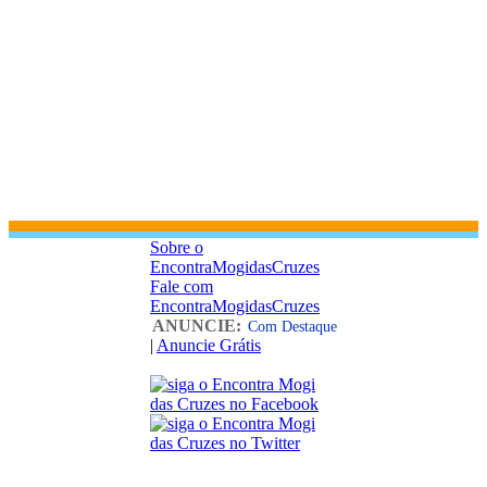
Sobre o
EncontraMogidasCruzes
Fale com
EncontraMogidasCruzes
ANUNCIE:
Com Destaque
|
Anuncie Grátis